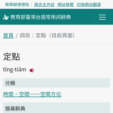
無障礙便捷區：
跳去主內容
網站導覽
切換網站翻譯
教育部
臺灣台語
常用詞
辭典
首頁
詞目：定點（目前頁面）
定點
主內容區塊
tīng-tiám
播放主音讀tīng-tiám
分類
時間、空間——空間方位
搜尋辭典