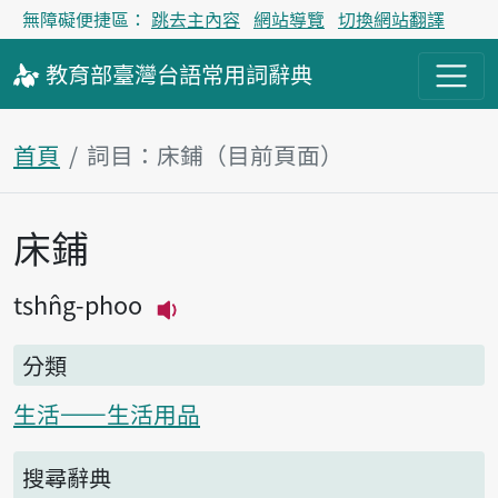
無障礙便捷區：
跳去主內容
網站導覽
切換網站翻譯
教育部
臺灣台語
常用詞
辭典
首頁
詞目：床鋪（目前頁面）
床鋪
主內容區塊
tshn̂g-phoo
播放主音讀tshn̂g-phoo
分類
生活——生活用品
搜尋辭典