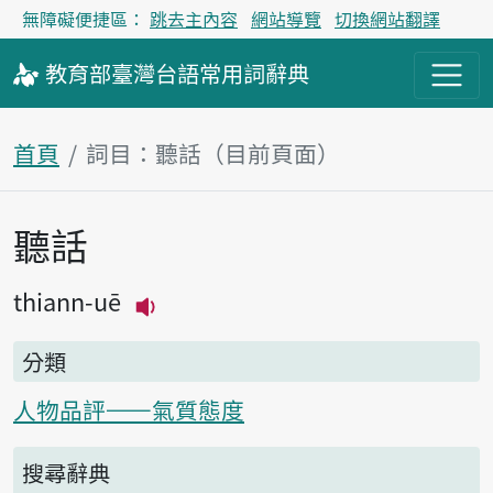
無障礙便捷區：
跳去主內容
網站導覽
切換網站翻譯
教育部
臺灣台語
常用詞
辭典
首頁
詞目：聽話（目前頁面）
聽話
主內容區塊
thiann-uē
播放主音讀thiann-uē
分類
人物品評——氣質態度
搜尋辭典