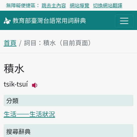
無障礙便捷區：
跳去主內容
網站導覽
切換網站翻譯
教育部
臺灣台語
常用詞
辭典
首頁
詞目：積水（目前頁面）
積水
主內容區塊
tsik-tsuí
播放主音讀tsik-tsuí
分類
生活——生活狀況
搜尋辭典