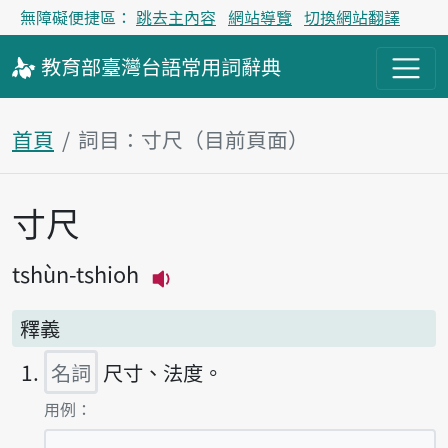
無障礙便捷區：
跳去主內容
網站導覽
切換網站翻譯
教育部
臺灣台語
常用詞
辭典
首頁
詞目：寸尺（目前頁面）
寸尺
主內容區塊
tshùn-tshioh
播放主音讀tshùn-tshioh
釋義
名詞
尺寸、法度。
第1項釋義的
用例：