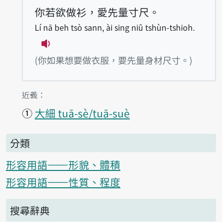
你若欲做衫，愛先量寸尺。
Lí nā beh tsò sann, ài sing niû tshùn-tshioh.
播放例句Lí nā beh tsò sann, ài sing niû
(你如果想要做衣服，要先量身材尺寸。)
第1項釋義的
近義：
①
大細 tuā-sè/tuā-suè
分類
形容用語——形貌、體積
形容用語——性質、程度
搜尋辭典