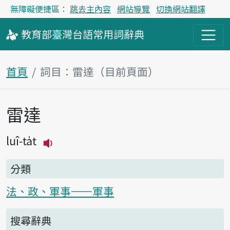
無障礙便捷區：
跳去主內容
網站導覽
切換網站翻譯
教育部
臺灣台語
常用詞
辭典
首頁
詞目：雷達（目前頁面）
雷達
主內容區塊
luî-ta̍t
播放主音讀luî-ta̍t
分類
法、政、軍事——軍事
搜尋辭典