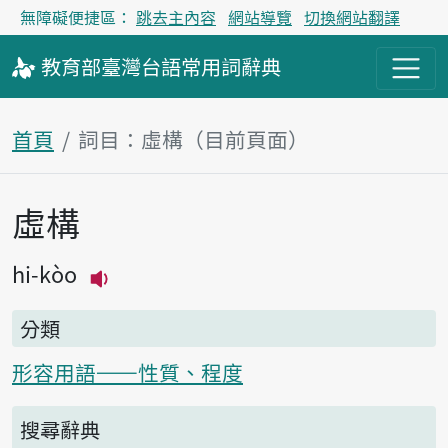
無障礙便捷區：
跳去主內容
網站導覽
切換網站翻譯
教育部
臺灣台語
常用詞
辭典
首頁
詞目：虛構（目前頁面）
虛構
主內容區塊
hi-kòo
播放主音讀hi-kòo
分類
形容用語——性質、程度
搜尋辭典