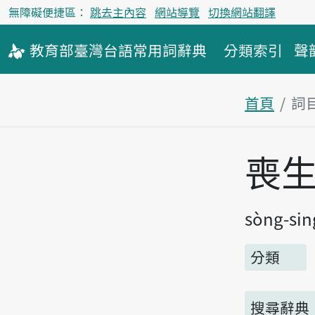
無障礙便捷區：
跳去主內容
網站導覽
切換網站翻譯
教育部
臺灣台語
常用詞
辭典
分類索引
聲
首頁
詞
主內容區
喪
sòng-sin
分類
搜尋辭典