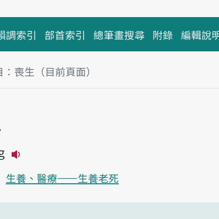
韻調索引
部首索引
總筆畫搜尋
附錄
編輯說
目：喪生（目前頁面）
塊
生
g
播放主音讀sòng-sing
生養、醫療——生養老死