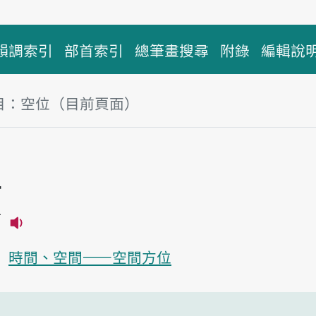
韻調索引
部首索引
總筆畫搜尋
附錄
編輯說
目：空位（目前頁面）
塊
位
ī
播放主音讀khang-uī
時間、空間——空間方位