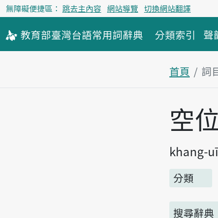
無障礙便捷區：
跳去主內容
網站導覽
切換網站翻譯
教育部
臺灣台語
常用詞
辭典
分類索引
聲
首頁
詞
主內容區
空
khang-u
分類
搜尋辭典