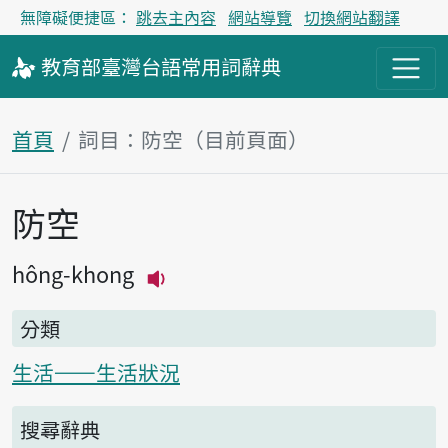
無障礙便捷區：
跳去主內容
網站導覽
切換網站翻譯
教育部
臺灣台語
常用詞
辭典
首頁
詞目：防空（目前頁面）
防空
主內容區塊
hông-khong
播放主音讀hông-khong
分類
生活——生活狀況
搜尋辭典