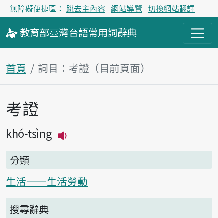
無障礙便捷區：
跳去主內容
網站導覽
切換網站翻譯
教育部
臺灣台語
常用詞
辭典
首頁
詞目：考證（目前頁面）
考證
主內容區塊
khó-tsìng
播放主音讀khó-tsìng
分類
生活——生活勞動
搜尋辭典