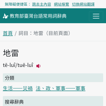
無障礙便捷區：
跳去主內容
網站導覽
切換網站翻譯
教育部
臺灣台語
常用詞
辭典
首頁
詞目：地雷（目前頁面）
地雷
主內容區塊
tē-luî
tuē-luî
播放主音讀tē-luî
分類
生活——災禍
法、政、軍事——軍事
搜尋辭典