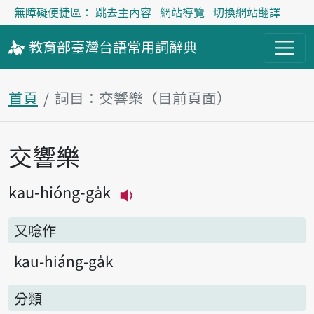
無障礙便捷區：
跳去主內容
網站導覽
切換網站翻譯
教育部
臺灣台語
常用詞
辭典
首頁
詞目：交響樂（目前頁面）
交響樂
主內容區塊
kau-hióng-ga̍k
播放主音讀kau-hióng-ga̍k
又唸作
kau-hiáng-ga̍k
分類