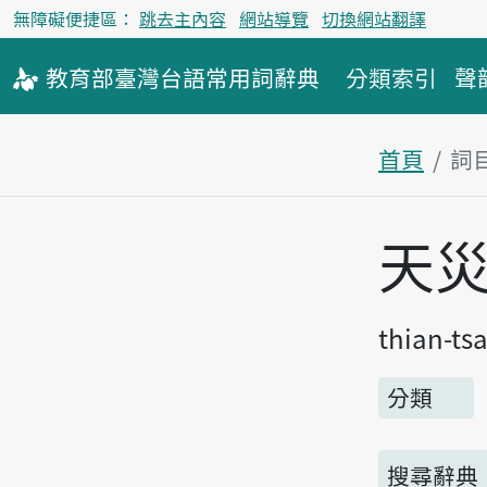
無障礙便捷區：
跳去主內容
網站導覽
切換網站翻譯
教育部
臺灣台語
常用詞
辭典
分類索引
聲
首頁
詞
主內容區
天
thian-tsa
分類
搜尋辭典