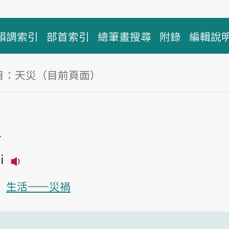
韻調索引
部首索引
總筆畫搜尋
附錄
編輯說
目：天災（目前頁面）
塊
災
i
播放主音讀thian-tsai
生活——災禍