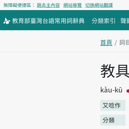
無障礙便捷區：
跳去主內容
網站導覽
切換網站翻譯
教育部
臺灣台語
常用詞
辭典
分類索引
聲
首頁
詞
主內容區
教
kàu-kū
又唸作
分類