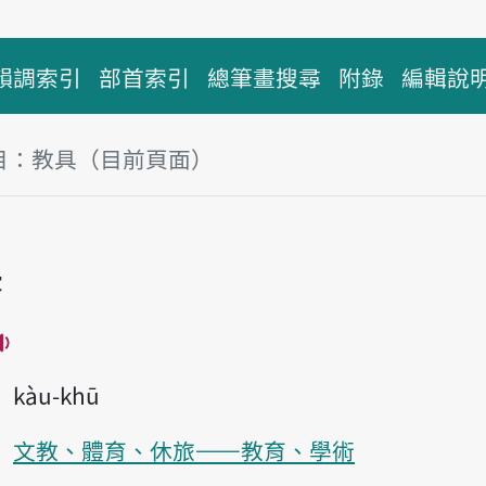
韻調索引
部首索引
總筆畫搜尋
附錄
編輯說
目：教具（目前頁面）
塊
具
播放主音讀kàu-kū
kàu-khū
文教、體育、休旅——教育、學術