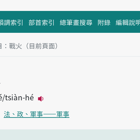
韻調索引
部首索引
總筆畫搜尋
附錄
編輯說
目：戰火（目前頁面）
塊
火
é
tsiàn-hé
播放主音讀tsiàn-hué
法、政、軍事——軍事