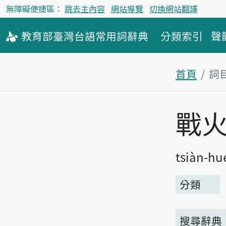
無障礙便捷區：
跳去主內容
網站導覽
切換網站翻譯
教育部
臺灣台語
常用詞
辭典
分類索引
聲
首頁
詞
主內容區
戰
tsiàn-hu
分類
搜尋辭典