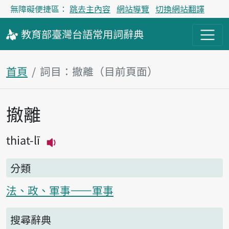
無障礙便捷區：
跳去主內容
網站導覽
切換網站翻譯
教育部
臺灣台語
常用詞
辭典
首頁
詞目：撤離（目前頁面）
撤離
主內容區塊
thiat-lī
播放主音讀thiat-lī
分類
法、政、軍事——軍事
搜尋辭典