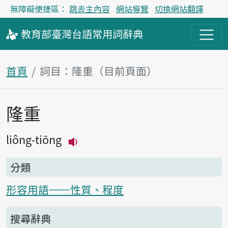
無障礙便捷區：
跳去主內容
網站導覽
切換網站翻譯
教育部
臺灣台語
常用詞
辭典
首頁
詞目：隆重（目前頁面）
隆重
主內容區塊
liông-tiōng
播放主音讀liông-tiōng
分類
形容用語——性質、程度
搜尋辭典