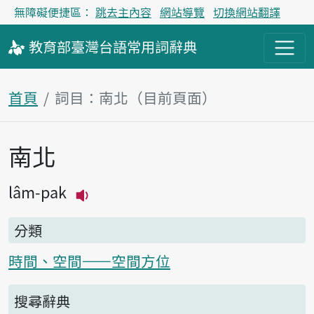
無障礙便捷區：
跳去主內容
網站導覽
切換網站翻譯
教育部
臺灣台語
常用詞
辭典
首頁
詞目：南北（目前頁面）
南北
主內容區塊
lâm-pak
播放主音讀lâm-pak
分類
時間、空間——空間方位
搜尋辭典