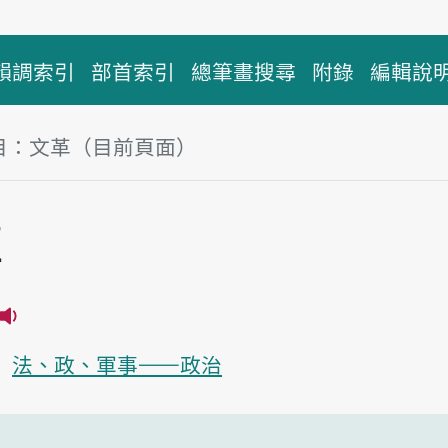
韻調索引
部首索引
總筆畫搜尋
附錄
編輯說
目：文革（目前頁面）
塊
革
播放主音讀bûn-kik
法、政、軍事——政治