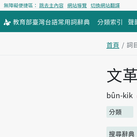
無障礙便捷區：
跳去主內容
網站導覽
切換網站翻譯
教育部
臺灣台語
常用詞
辭典
分類索引
聲
首頁
詞
主內容區
文
bûn-kik
分類
搜尋辭典