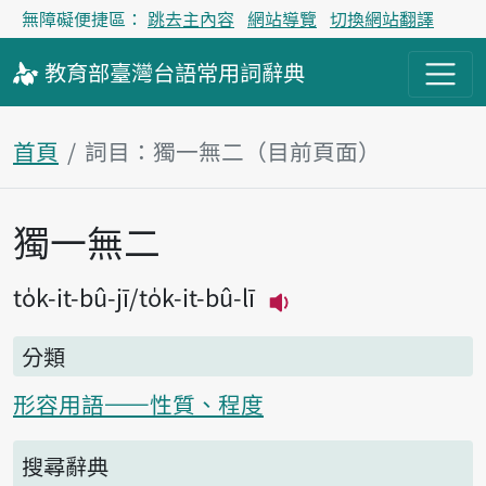
無障礙便捷區：
跳去主內容
網站導覽
切換網站翻譯
教育部
臺灣台語
常用詞
辭典
首頁
詞目：獨一無二（目前頁面）
獨一無二
主內容區塊
to̍k-it-bû-jī
to̍k-it-bû-lī
播放主音讀to̍k-it-bû
分類
形容用語——性質、程度
搜尋辭典