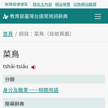
無障礙便捷區：
跳去主內容
網站導覽
切換網站翻譯
教育部
臺灣台語
常用詞
辭典
首頁
詞目：菜鳥（目前頁面）
菜鳥
主內容區塊
tshài-tsiáu
播放主音讀tshài-tsiáu
分類
身分及職業——相關用語
搜尋辭典