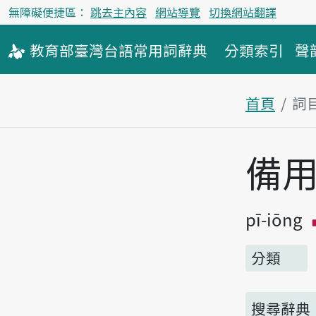
無障礙便捷區：
跳去主內容
網站導覽
切換網站翻譯
教育部
臺灣台語
常用詞
辭典
分類索引
聲
首頁
詞
主內容區
備
pī-iōng
分類
搜尋辭典