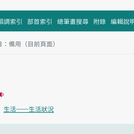
韻調索引
部首索引
總筆畫搜尋
附錄
編輯說
目：備用（目前頁面）
塊
用
播放主音讀pī-iōng
生活——生活狀況