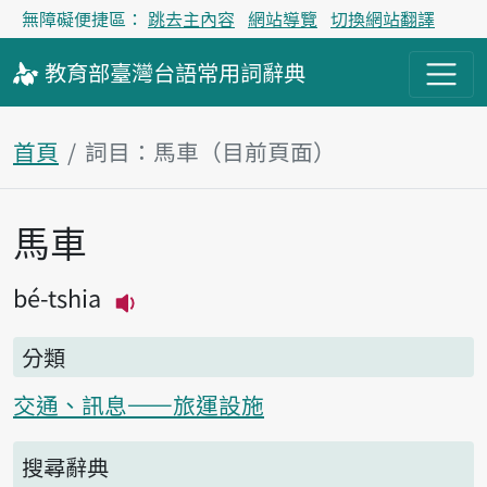
無障礙便捷區：
跳去主內容
網站導覽
切換網站翻譯
教育部
臺灣台語
常用詞
辭典
首頁
詞目：馬車（目前頁面）
馬車
主內容區塊
bé-tshia
播放主音讀bé-tshia
分類
交通、訊息——旅運設施
搜尋辭典