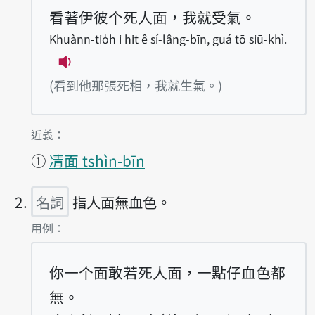
看著伊彼个死人面，我就受氣。
Khuànn-tio̍h i hit ê sí-lâng-bīn, guá tō siū-khì.
播放例句Khuànn-tio̍h i hit ê sí-lâng-bīn,
(看到他那張死相，我就生氣。)
第1項釋義的
近義：
①
凊面 tshìn-bīn
名詞
指人面無血色。
第2項釋義的
用例：
你一个面敢若死人面，一點仔血色都
無。