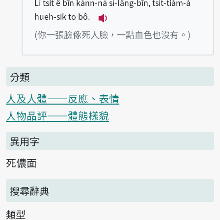
Lí tsi̍t ê bīn kánn-ná sí-lâng-bīn, tsi̍t-tiám-á
hueh-sik to bô.
播放例句Lí tsi̍t ê bīn kánn-n
(你一張臉像死人臉，一點血色也沒有。)
分類
人及人體——反應、表情
人物品評——體態樣貌
異用字
死儂面
搜尋辭典
類型