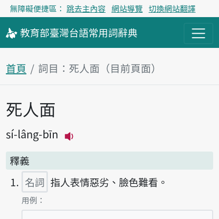
無障礙便捷區：
跳去主內容
網站導覽
切換網站翻譯
教育部
臺灣台語
常用詞
辭典
首頁
詞目：死人面（目前頁面）
死人面
主內容區塊
sí-lâng-bīn
播放主音讀sí-lâng-bīn
釋義
名詞
指人表情惡劣、臉色難看。
第1項釋義的
用例：