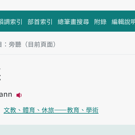
韻調索引
部首索引
總筆畫搜尋
附錄
編輯說
目：旁聽（目前頁面）
塊
聽
iann
播放主音讀pông-thiann
文教、體育、休旅——教育、學術