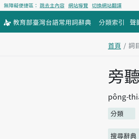
無障礙便捷區：
跳去主內容
網站導覽
切換網站翻譯
教育部
臺灣台語
常用詞
辭典
分類索引
聲
首頁
詞
主內容區
旁
pông-th
分類
搜尋辭典