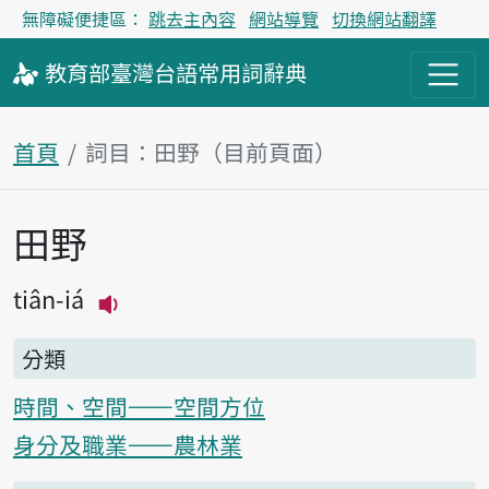
無障礙便捷區：
跳去主內容
網站導覽
切換網站翻譯
教育部
臺灣台語
常用詞
辭典
首頁
詞目：田野（目前頁面）
田野
主內容區塊
tiân-iá
播放主音讀tiân-iá
分類
時間、空間——空間方位
身分及職業——農林業