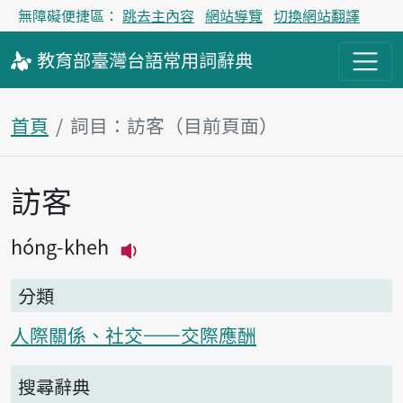
無障礙便捷區：
跳去主內容
網站導覽
切換網站翻譯
教育部
臺灣台語
常用詞
辭典
首頁
詞目：訪客（目前頁面）
訪客
主內容區塊
hóng-kheh
播放主音讀hóng-kheh
分類
人際關係、社交——交際應酬
搜尋辭典