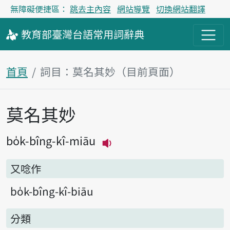
無障礙便捷區：
跳去主內容
網站導覽
切換網站翻譯
教育部
臺灣台語
常用詞
辭典
首頁
詞目：莫名其妙（目前頁面）
莫名其妙
主內容區塊
bo̍k-bîng-kî-miāu
播放主音讀bo̍k-bîng-kî-
又唸作
bo̍k-bîng-kî-biāu
分類