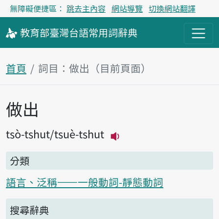
無障礙便捷區：
跳去主內容
網站導覽
切換網站翻譯
教育部
臺灣台語
常用詞
辭典
首頁
詞目：做出（目前頁面）
做出
主內容區塊
tsò-tshut
tsuè-tshut
播放主音讀tsò-tshut
分類
語言、泛稱——一般動詞-靜態動詞
搜尋辭典