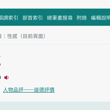
韻調索引
部首索引
總筆畫搜尋
附錄
編輯說
目：性感（目前頁面）
塊
感
m
播放主音讀sìng-kám
人物品評——道德評價