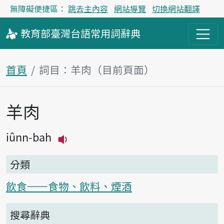
無障礙便捷區：
跳去主內容
網站導覽
切換網站翻譯
教育部
臺灣台語
常用詞
辭典
首頁
詞目：羊肉（目前頁面）
羊肉
主內容區塊
iûnn-bah
播放主音讀iûnn-bah
分類
飲食——食物、飲料、煙酒
搜尋辭典