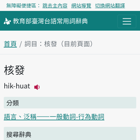
無障礙便捷區：
跳去主內容
網站導覽
切換網站翻譯
教育部
臺灣台語
常用詞
辭典
首頁
詞目：核發（目前頁面）
核發
主內容區塊
hi̍k-huat
播放主音讀hi̍k-huat
分類
語言、泛稱——一般動詞-行為動詞
搜尋辭典