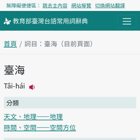
無障礙便捷區：
跳去主內容
網站導覽
切換網站翻譯
教育部
臺灣台語
常用詞
辭典
首頁
詞目：臺海（目前頁面）
臺海
主內容區塊
Tâi-hái
播放主音讀Tâi-hái
分類
天文、地理——地理
時間、空間——空間方位