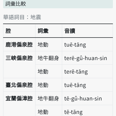
詞彙比較
詞彙比較表
華語詞目：地震
腔
詞彙
音讀
鹿港偏泉腔
地動
tuē-tāng
三峽偏泉腔
地牛翻身
terē-gû-huan-sin
地動
terē-tāng
臺北偏泉腔
地動
tuē-tāng
宜蘭偏漳腔
地牛翻身
tē-gû-huan-sin
地動
tē-tāng