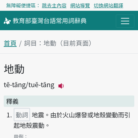
無障礙便捷區：
跳去主內容
網站導覽
切換網站翻譯
教育部
臺灣台語
常用詞
辭典
首頁
詞目：地動（目前頁面）
地動
主內容區塊
tē-tāng
tuē-tāng
播放主音讀tē-tāng
釋義
動詞
地震。由於火山爆發或地殼變動而引
起地殼震動。
第1項釋義的
用例：