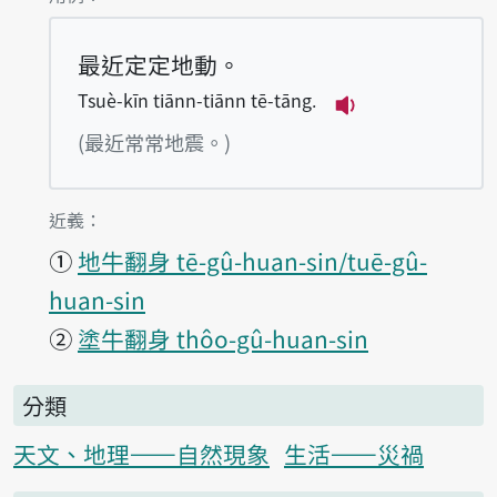
最近定定地動。
Tsuè-kīn tiānn-tiānn tē-tāng.
播放例句Tsuè-kīn
(最近常常地震。)
第1項釋義的
近義：
①
地牛翻身 tē-gû-huan-sin/tuē-gû-
huan-sin
②
塗牛翻身 thôo-gû-huan-sin
分類
天文、地理——自然現象
生活——災禍