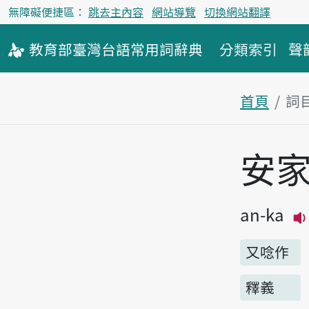
無障礙便捷區：
跳去主內容
網站導覽
切換網站翻譯
教育部
臺灣台語
常用詞
辭典
分類索引
聲
首頁
詞
主內容區
安
an-ka
又唸作
釋義