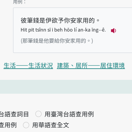
第1項釋義的
用例：
彼筆錢是伊欲予你安家用的。
Hit pit tsînn sī i beh hōo lí an-ka īng--ê.
播放例句Hi
(那筆錢是他要給你安家用的。)
生活——生活狀況
建築、居所——居住環境
台語查詞目
用臺灣台語查用例
查用例
用華語查全文