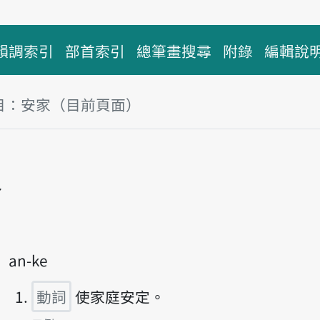
韻調索引
部首索引
總筆畫搜尋
附錄
編輯說
目：安家（目前頁面）
塊
家
播放主音讀an-ka
an-ke
動詞
使家庭安定。