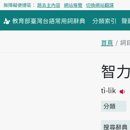
無障礙便捷區：
跳去主內容
網站導覽
切換網站翻譯
教育部
臺灣台語
常用詞
辭典
分類索引
聲
首頁
詞
主內容區
智
tì-li̍k
分類
搜尋辭典