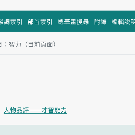
韻調索引
部首索引
總筆畫搜尋
附錄
編輯說
目：智力（目前頁面）
塊
力
播放主音讀tì-li̍k
人物品評——才智能力