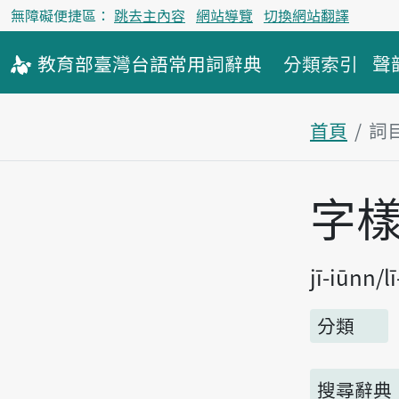
無障礙便捷區：
跳去主內容
網站導覽
切換網站翻譯
教育部
臺灣台語
常用詞
辭典
分類索引
聲
首頁
詞
主內容區
字
jī-iūnn
l
分類
搜尋辭典