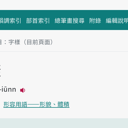
韻調索引
部首索引
總筆畫搜尋
附錄
編輯說
目：字樣（目前頁面）
塊
樣
ī-iūnn
播放主音讀jī-iūnn
形容用語——形貌、體積