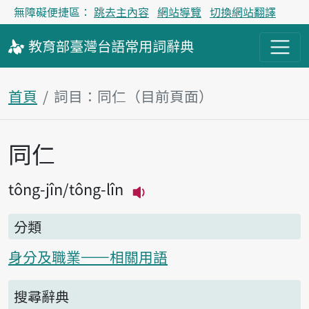
無障礙便捷區：
跳去主內容
網站導覽
切換網站翻譯
教育部
臺灣台語
常用詞
辭典
首頁
詞目：同仁（目前頁面）
同仁
主內容區塊
tông-jîn
tông-lîn
播放主音讀tông-jîn
分類
身分及職業——相關用語
搜尋辭典