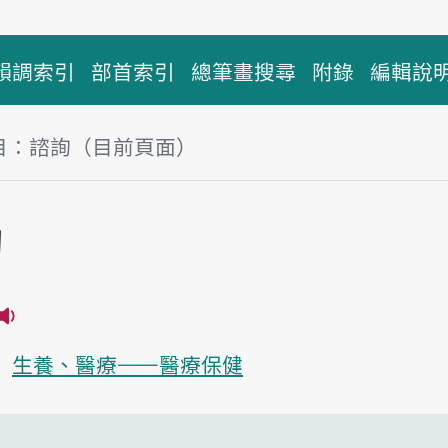
韻調索引
部首索引
總筆畫搜尋
附錄
編輯說
目：諮詢（目前頁面）
塊
詢
播放主音讀tsu-sûn
生養、醫療——醫療保健