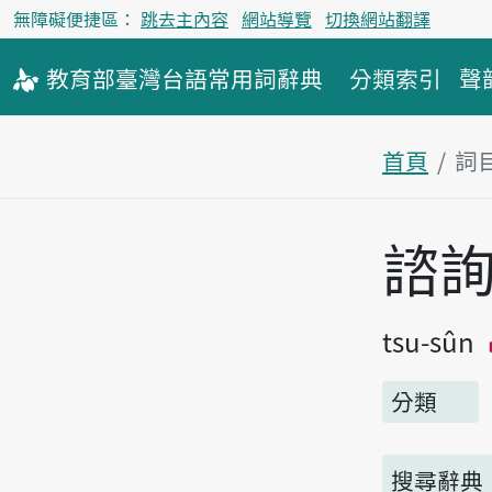
無障礙便捷區：
跳去主內容
網站導覽
切換網站翻譯
教育部
臺灣台語
常用詞
辭典
分類索引
聲
首頁
詞
主內容區
諮
tsu-sûn
分類
搜尋辭典