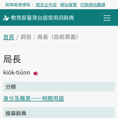
無障礙便捷區：
跳去主內容
網站導覽
切換網站翻譯
教育部
臺灣台語
常用詞
辭典
首頁
詞目：局長（目前頁面）
局長
主內容區塊
kio̍k-tiúnn
播放主音讀kio̍k-tiúnn
分類
身分及職業——相關用語
搜尋辭典