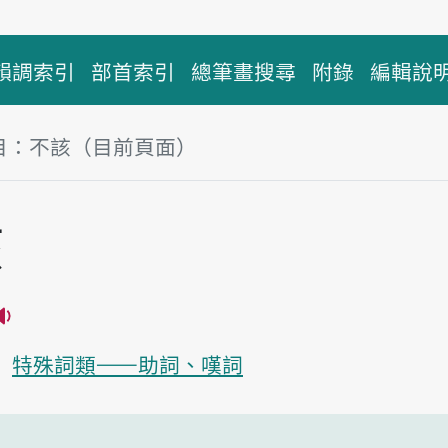
韻調索引
部首索引
總筆畫搜尋
附錄
編輯說
目：不該（目前頁面）
塊
該
播放主音讀put-kai
特殊詞類——助詞、嘆詞