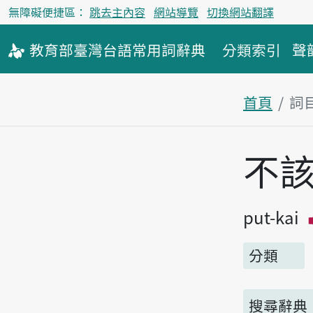
無障礙便捷區：
跳去主內容
網站導覽
切換網站翻譯
教育部
臺灣台語
常用詞
辭典
分類索引
聲
首頁
詞
主內容區
不
put-kai
分類
搜尋辭典