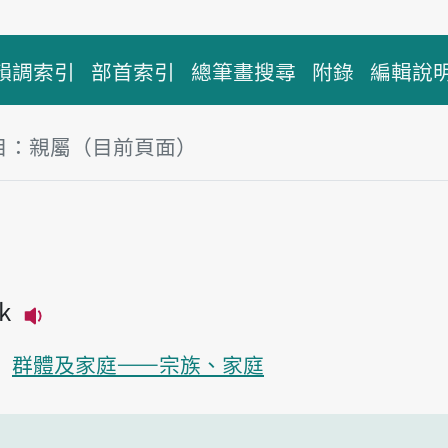
韻調索引
部首索引
總筆畫搜尋
附錄
編輯說
目：親屬（目前頁面）
塊
屬
̍k
播放主音讀tshin-sio̍k
群體及家庭——宗族、家庭