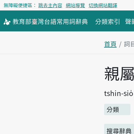
無障礙便捷區：
跳去主內容
網站導覽
切換網站翻譯
教育部
臺灣台語
常用詞
辭典
分類索引
聲
首頁
詞
主內容區
親
tshin-sio
分類
搜尋辭典