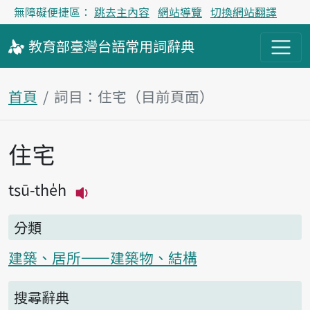
無障礙便捷區：
跳去主內容
網站導覽
切換網站翻譯
教育部
臺灣台語
常用詞
辭典
首頁
詞目：住宅（目前頁面）
住宅
主內容區塊
tsū-the̍h
播放主音讀tsū-the̍h
分類
建築、居所——建築物、結構
搜尋辭典