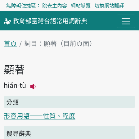
無障礙便捷區：
跳去主內容
網站導覽
切換網站翻譯
教育部
臺灣台語
常用詞
辭典
首頁
詞目：顯著（目前頁面）
顯著
主內容區塊
hián-tù
播放主音讀hián-tù
分類
形容用語——性質、程度
搜尋辭典