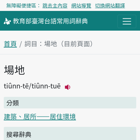
無障礙便捷區：
跳去主內容
網站導覽
切換網站翻譯
教育部
臺灣台語
常用詞
辭典
首頁
詞目：場地（目前頁面）
場地
主內容區塊
tiûnn-tē
tiûnn-tuē
播放主音讀tiûnn-tē
分類
建築、居所——居住環境
搜尋辭典