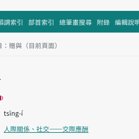
韻調索引
部首索引
總筆畫搜尋
附錄
編輯說
目：贈與（目前頁面）
塊
與
播放主音讀tsīng-ú
tsīng-í
人際關係、社交——交際應酬