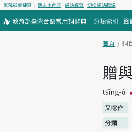
無障礙便捷區：
跳去主內容
網站導覽
切換網站翻譯
教育部
臺灣台語
常用詞
辭典
分類索引
聲
首頁
詞
主內容區
贈
tsīng-ú
又唸作
分類