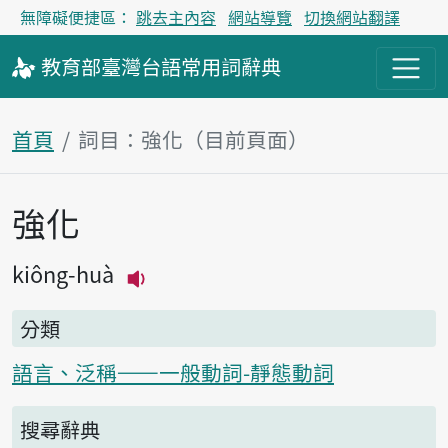
無障礙便捷區：
跳去主內容
網站導覽
切換網站翻譯
教育部
臺灣台語
常用詞
辭典
首頁
詞目：強化（目前頁面）
強化
主內容區塊
kiông-huà
播放主音讀kiông-huà
分類
語言、泛稱——一般動詞-靜態動詞
搜尋辭典