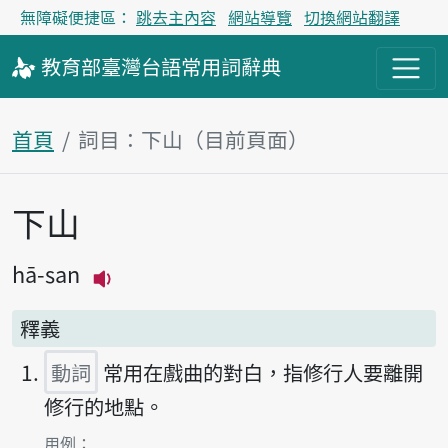
無障礙便捷區：
跳去主內容
網站導覽
切換網站翻譯
教育部
臺灣台語
常用詞
辭典
首頁
詞目：下山（目前頁面）
下山
主內容區塊
hā-san
播放主音讀hā-san
釋義
動詞
常用在戲曲的對白，指修行人要離開
修行的地點。
第1項釋義的
用例：