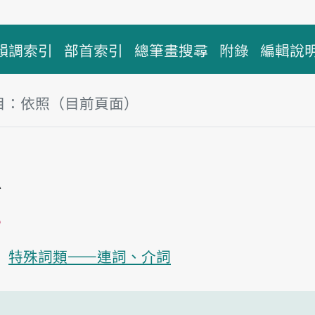
韻調索引
部首索引
總筆畫搜尋
附錄
編輯說
目：依照（目前頁面）
塊
照
播放主音讀i-tsiàu
特殊詞類——連詞、介詞