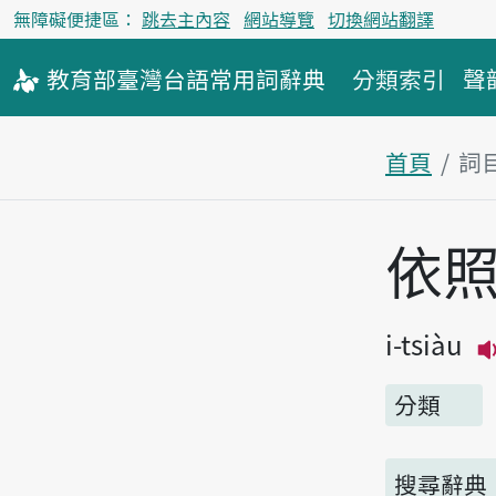
無障礙便捷區：
跳去主內容
網站導覽
切換網站翻譯
教育部
臺灣台語
常用詞
辭典
分類索引
聲
首頁
詞
主內容區
依
i-tsiàu
分類
搜尋辭典